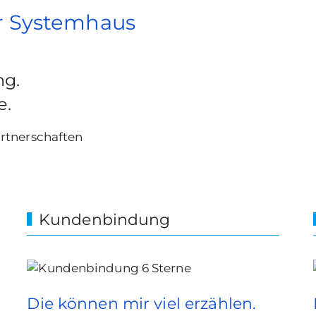
hr Systemhaus
ng.
e.
artnerschaften
Kundenbindung
Die können mir viel erzählen.